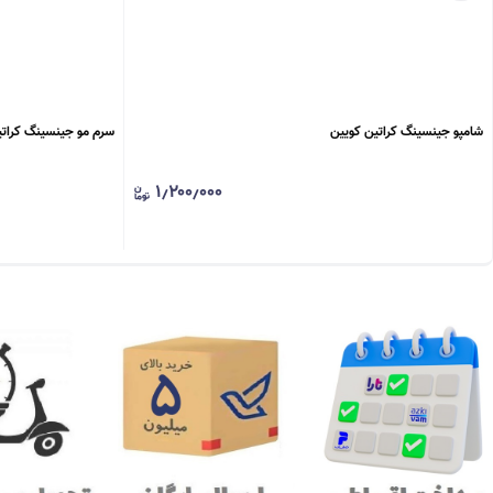
شامپو جینسینگ کراتین کویین
سرم مو جینسینگ کراتی
۱٫۲۰۰٫۰۰۰